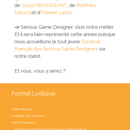
de
Suzon BEAUSSANT
, de
Matthieu
Delord
et d’
Etienne Lafon
.
📣 Serious Game Designer, c’est notre métier.
Et il sera bien représenté cette année puisque
nous accueillons le tout jeune
Syndicat
Français des Serious Game Designers
sur
notre stand.
Et vous, vous y serez ?
Format Ludique
Notre équipe
Création sur mesure
Nos formations
Former à l’ingénierie ludique et pédagogique