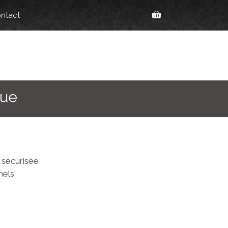
ntact
gue
 sécurisée
nels