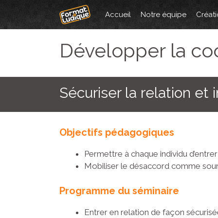
Aller
Accueil
Notre équipe
Créati
au
contenu
Développer la co
Sécuriser la relation et
Objectifs pédagogiques
Permettre à chaque individu d’entre
Mobiliser le désaccord comme source
Programme du séminaire
Entrer en relation de façon sécuris