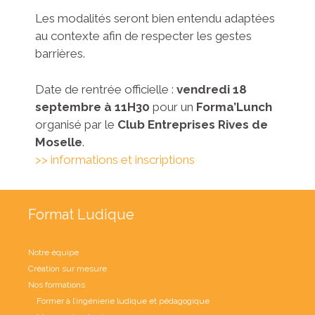
Les modalités seront bien entendu adaptées
au contexte afin de respecter les gestes
barrières.
Date de rentrée officielle :
vendredi 18
septembre à 11H30
pour un
Forma’Lunch
organisé par le
Club Entreprises Rives de
Moselle
.
>> informations et inscriptions
Format Ludique
Notre équipe
Création sur mesure
Nos formations
Former à l’ingénierie ludique et pédagogique