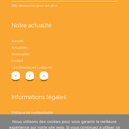
Des ressources pour vos jeux
Notre actualité
Accueil
Actualités
Webinaires
Contact
Les Chroniques Ludiques
Informations légales
Politique de confidentialité
Conditions Générales de Vente
Nous utilisons des cookies pour vous garantir la meilleure
Mon compte
expérience sur notre site web. Si vous continuez à utiliser ce