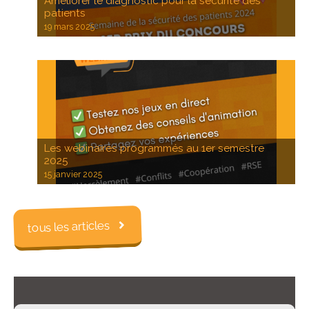
Améliorer le diagnostic pour la sécurité des
patients
19 mars 2025
Les webinaires programmés au 1er semestre
2025
15 janvier 2025
tous les articles