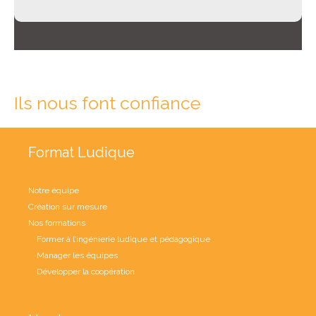
Ils nous font confiance
Format Ludique
Notre équipe
Création sur mesure
Nos formations
Former à l’ingénierie ludique et pédagogique
Manager les équipes
Développer la coopération