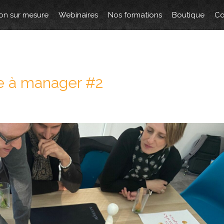
on sur mesure
Webinaires
Nos formations
Boutique
Co
e à manager #2