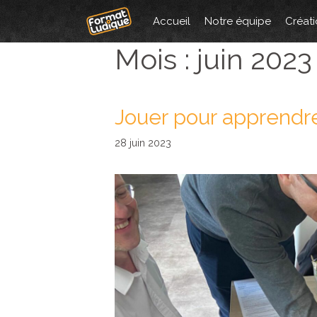
Aller
Accueil
Notre équipe
Créati
au
contenu
Mois :
juin 2023
Jouer pour apprendr
28 juin 2023