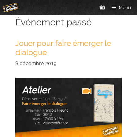
Aller
Menu
au
contenu
Événement passé
Jouer pour faire émerger le
dialogue
8 décembre 2019